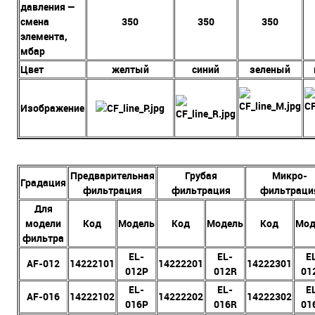
давления —
смена
350
350
350
элемента,
мбар
Цвет
желтый
синий
зеленый
Изображение
Предварительная
Грубая
Микро-
Градация
фильтрация
фильтрация
фильтраци
Для
модели
Код
Модель
Код
Модель
Код
Мод
фильтра
EL-
EL-
E
AF-012
14222101
14222201
14222301
012P
012R
01
EL-
EL-
E
AF-016
14222102
14222202
14222302
016P
016R
01