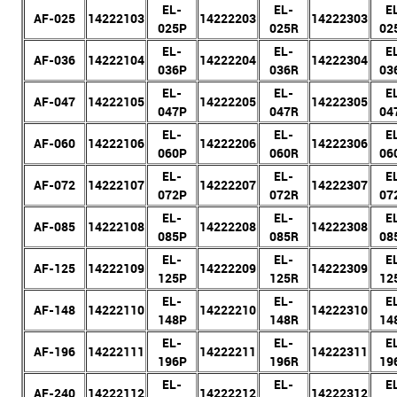
EL-
EL-
E
AF-025
14222103
14222203
14222303
025P
025R
02
EL-
EL-
E
AF-036
14222104
14222204
14222304
036P
036R
03
EL-
EL-
E
AF-047
14222105
14222205
14222305
047P
047R
04
EL-
EL-
E
AF-060
14222106
14222206
14222306
060P
060R
06
EL-
EL-
E
AF-072
14222107
14222207
14222307
072P
072R
07
EL-
EL-
E
AF-085
14222108
14222208
14222308
085P
085R
08
EL-
EL-
E
AF-125
14222109
14222209
14222309
125P
125R
12
EL-
EL-
E
AF-148
14222110
14222210
14222310
148P
148R
14
EL-
EL-
E
AF-196
14222111
14222211
14222311
196P
196R
19
EL-
EL-
E
AF-240
14222112
14222212
14222312