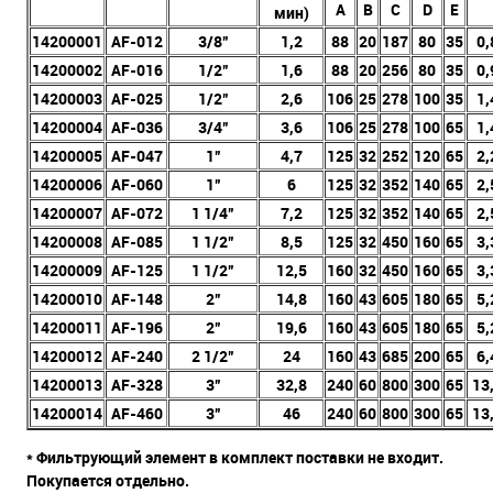
A
B
C
D
E
мин)
14200001
AF-012
3/8”
1,2
88
20
187
80
35
0,
14200002
AF-016
1/2”
1,6
88
20
256
80
35
0,
14200003
AF-025
1/2”
2,6
106
25
278
100
35
1,
14200004
AF-036
3/4”
3,6
106
25
278
100
65
1,
14200005
AF-047
1”
4,7
125
32
252
120
65
2,
14200006
AF-060
1”
6
125
32
352
140
65
2,
14200007
AF-072
1 1/4”
7,2
125
32
352
140
65
2,
14200008
AF-085
1 1/2”
8,5
125
32
450
160
65
3,
14200009
AF-125
1 1/2”
12,5
160
32
450
160
65
3,
14200010
AF-148
2”
14,8
160
43
605
180
65
5,
14200011
AF-196
2”
19,6
160
43
605
180
65
5,
14200012
AF-240
2 1/2”
24
160
43
685
200
65
6,
14200013
AF-328
3”
32,8
240
60
800
300
65
13
14200014
AF-460
3”
46
240
60
800
300
65
13
* Фильтрующий элемент в комплект поставки не входит.
Покупается отдельно.