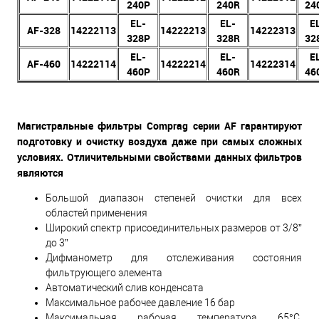
240P
240R
24
EL-
EL-
E
AF-328
14222113
14222213
14222313
328P
328R
32
EL-
EL-
E
AF-460
14222114
14222214
14222314
460P
460R
46
Магистральные фильтры Comprag серии AF гарантируют
подготовку и очистку воздуха даже при самых сложных
условиях. Отличительными свойствами данных фильтров
являются
Большой диапазон степеней очистки для всех
областей применения
Широкий спектр присоединительных размеров от 3/8”
до 3”
Дифманометр для отслеживания состояния
фильтрующего элемента
Автоматический слив конденсата
Максимальное рабочее давление 16 бар
Максимальная рабочая температура 65°С,