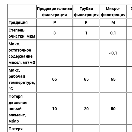
Предварительная
Грубая
Микро-
фильтрация
фильтрация
фильтрация
Градация
P
R
M
Степень
3
1
0,1
очистки, мкм
Макс.
остаточное
—
—
<0,1
содержание
масел, мг/м3
Макс.
рабочая
65
65
65
температура,
°C
Потеря
давления
новый
10
20
50
элемент,
мбар
Потеря