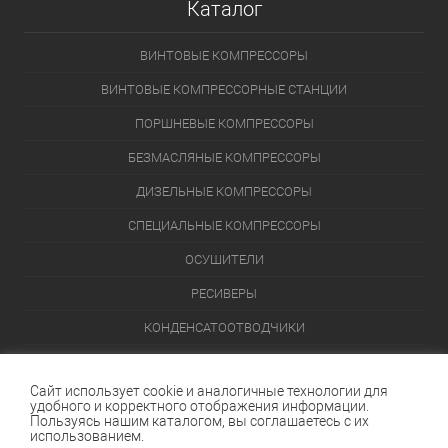
Каталог
ВИНТОВЫЕ КОМПРЕССОРЫ
ВИНТОВЫЕ КОМПРЕССОРНЫЕ СТАНЦИИ
ПОРШНЕВЫЕ КОМПРЕССОРЫ
БЕЗМАСЛЯНЫЕ КОМПРЕССОРЫ
ДИЗЕЛЬНЫЕ КОМПРЕССОРЫ
СПЕЦИАЛЬНЫЕ КОМПРЕССОРЫ
ОСУШИТЕЛИ
РЕСИВЕРЫ
КОНДЕНСАТООТВОДЧИКИ
ПЕРЕЙТИ В КАТАЛОГ
Сайт использует cookie и аналогичные технологии для
удобного и корректного отображения информации.
Данный интернет-сайт носит исключительно информационный
Пользуясь нашим каталогом, вы соглашаетесь с их
характер и ни при каких условиях не является публичной офертой,
использованием.
определяемой положениями Статьи 437 (2) Гражданского кодекса