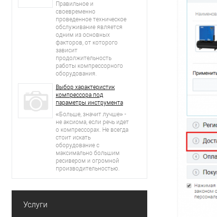
Правильное и
своевременно
проведенное техническое
обслуживание является
одним из основных
факторов, от которого
зависит
продолжительность
работы компрессорного
оборудования.
Выбор характеристик
компрессора под
параметры инструмента
«Больше, значит лучше» -
не аксиома, если речь идет
о компрессорах. Не всегда
стоит искать
оборудование с
максимально большим
ресивером и огромной
производительностью.
Услуги