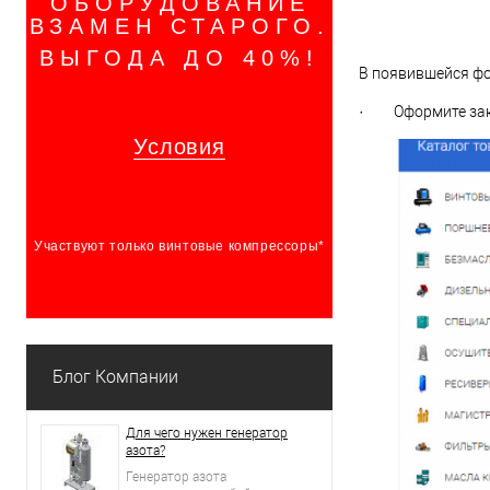
ОБОРУДОВАНИЕ
ВЗАМЕН СТАРОГО.
ВЫГОДА ДО 40%!
В появившейся фо
· Оформите зака
Условия
Участвуют только винтовые компрессоры*
Блог Компании
Для чего нужен генератор
азота?
Генератор азота