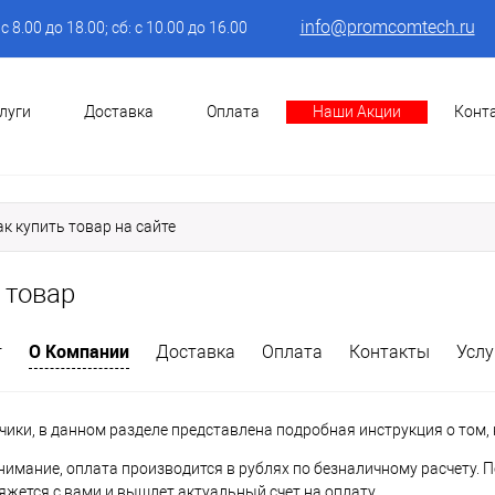
info@promcomtech.ru
: с 8.00 до 18.00; сб: с 10.00 до 16.00
луги
Доставка
Оплата
Наши Акции
Конт
ак купить товар на сайте
 товар
О Компании
г
Доставка
Оплата
Контакты
Услу
ики, в данном разделе представлена подробная инструкция о том, к
имание, оплата производится в рублях по безналичному расчету. П
жется с вами и вышлет актуальный счет на оплату.