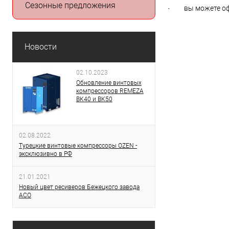
Сезонные предложения
· вы можете офо
Новости
02.10.2023
Обновление винтовых
компрессоров REMEZA
ВК40 и ВК50
02.08.2022
Турецкие винтовые компрессоры OZEN -
эксклюзивно в РФ
21.01.2021
Новый цвет ресиверов Бежецкого завода
АСО