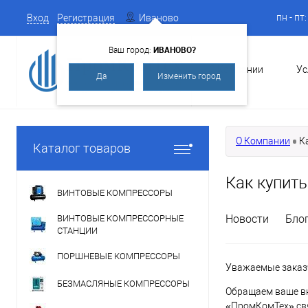
пн - пт
Вход
Регистрация
Иваново
ИВАНОВО?
Ваш город:
О Компании
Ус
Да
Изменить город
О Компании
К
Каталог товаров
Как купить
ВИНТОВЫЕ КОМПРЕССОРЫ
Новости
Бло
ВИНТОВЫЕ КОМПРЕССОРНЫЕ
СТАНЦИИ
ПОРШНЕВЫЕ КОМПРЕССОРЫ
Уважаемые заказч
БЕЗМАСЛЯНЫЕ КОМПРЕССОРЫ
Обращаем ваше вн
«ПромКомТех» свя