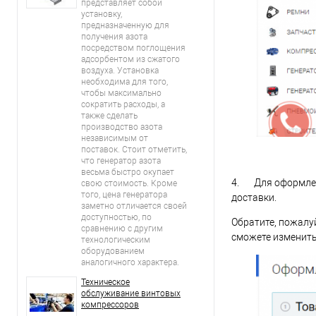
представляет собой
установку,
предназначенную для
получения азота
посредством поглощения
адсорбентом из сжатого
воздуха. Установка
необходима для того,
чтобы максимально
сократить расходы, а
также сделать
производство азота
независимым от
поставок. Стоит отметить,
что генератор азота
весьма быстро окупает
4. Для оформлени
свою стоимость. Кроме
того, цена генератора
доставки.
заметно отличается своей
доступностью, по
Обратите, пожалу
сравнению с другим
сможете изменить
технологическим
оборудованием
аналогичного характера.
Техническое
обслуживание винтовых
компрессоров