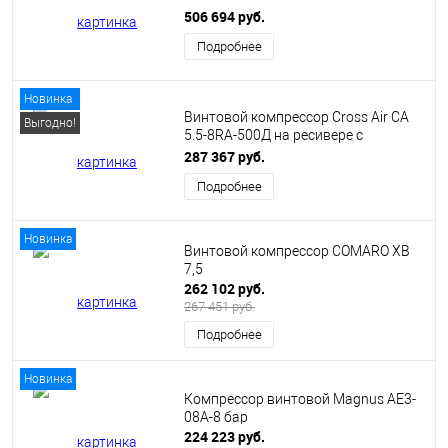
506 694 руб.
Подробнее
Новинка
Винтовой компрессор Cross Air CA
Выгодно!
5.5-8RA-500Д на ресивере с
осушителем
287 367 руб.
Подробнее
Новинка
Винтовой компрессор COMARO XB
7,5
262 102 руб.
267 451 руб.
Подробнее
Новинка
Компрессор винтовой Magnus AE3-
08A-8 бар
224 223 руб.