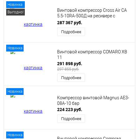
Новинка
Винтовой компрессор Cross Air CA
Выгодно!
5.5-10RA-500Д на ресивере с
осушителем
287 367 руб.
Подробнее
Новинка
Винтовой компрессор COMARO XB
11
291 898 руб.
297 855 руб.
Подробнее
Новинка
Компрессор винтовой Magnus AE3-
08A-10 бар
224 223 руб.
Подробнее
Новинка
Винтовой компрессор Comprag