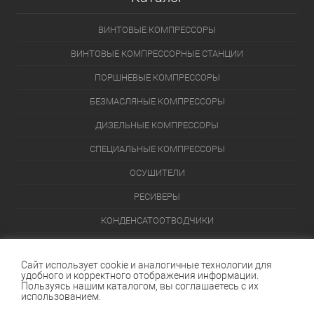
ВИНТОВЫЕ КОМПРЕССОРЫ
ВИНТОВЫЕ КОМПРЕССОРНЫЕ СТАНЦИИ
ПОРШНЕВЫЕ КОМПРЕССОРЫ
БЕЗМАСЛЯНЫЕ КОМПРЕССОРЫ
ДИЗЕЛЬНЫЕ КОМПРЕССОРЫ
СПЕЦИАЛЬНЫЕ КОМПРЕССОРЫ
ОСУШИТЕЛИ
РЕСИВЕРЫ
КОНДЕНСАТООТВОДЧИКИ
ПЕРЕЙТИ В КАТАЛОГ
Сайт использует cookie и аналогичные технологии для
удобного и корректного отображения информации.
Данный интернет-сайт носит исключительно информационный
Пользуясь нашим каталогом, вы соглашаетесь с их
характер и ни при каких условиях не является публичной офертой,
использованием.
определяемой положениями Статьи 437 (2) Гражданского кодекса