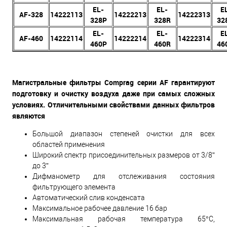
EL-
EL-
E
AF-328
14222113
14222213
14222313
328P
328R
32
EL-
EL-
E
AF-460
14222114
14222214
14222314
460P
460R
46
Магистральные фильтры Comprag серии AF гарантируют
подготовку и очистку воздуха даже при самых сложных
условиях. Отличительными свойствами данных фильтров
являются
Большой диапазон степеней очистки для всех
областей применения
Широкий спектр присоединительных размеров от 3/8”
до 3”
Дифманометр для отслеживания состояния
фильтрующего элемента
Автоматический слив конденсата
Максимальное рабочее давление 16 бар
Максимальная рабочая температура 65°С,