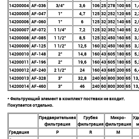
14200004
AF-036
3/4”
3,6
106
25
278
100
65
1,
14200005
AF-047
1”
4,7
125
32
252
120
65
2,
14200006
AF-060
1”
6
125
32
352
140
65
2,
14200007
AF-072
1 1/4”
7,2
125
32
352
140
65
2,
14200008
AF-085
1 1/2”
8,5
125
32
450
160
65
3,
14200009
AF-125
1 1/2”
12,5
160
32
450
160
65
3,
14200010
AF-148
2”
14,8
160
43
605
180
65
5,
14200011
AF-196
2”
19,6
160
43
605
180
65
5,
14200012
AF-240
2 1/2”
24
160
43
685
200
65
6,
14200013
AF-328
3”
32,8
240
60
800
300
65
13
14200014
AF-460
3”
46
240
60
800
300
65
13
* Фильтрующий элемент в комплект поставки не входит.
Покупается отдельно.
Предварительная
Грубая
Микро-
Уд
фильтрация
фильтрация
фильтрация
м
Градация
P
R
M