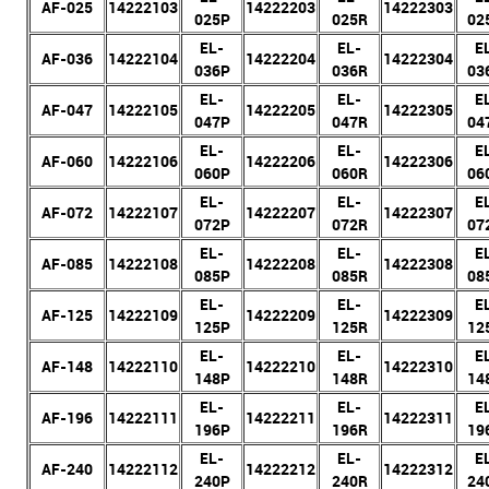
AF-025
14222103
14222203
14222303
025P
025R
02
EL-
EL-
E
AF-036
14222104
14222204
14222304
036P
036R
03
EL-
EL-
E
AF-047
14222105
14222205
14222305
047P
047R
04
EL-
EL-
E
AF-060
14222106
14222206
14222306
060P
060R
06
EL-
EL-
E
AF-072
14222107
14222207
14222307
072P
072R
07
EL-
EL-
E
AF-085
14222108
14222208
14222308
085P
085R
08
EL-
EL-
E
AF-125
14222109
14222209
14222309
125P
125R
12
EL-
EL-
E
AF-148
14222110
14222210
14222310
148P
148R
14
EL-
EL-
E
AF-196
14222111
14222211
14222311
196P
196R
19
EL-
EL-
E
AF-240
14222112
14222212
14222312
240P
240R
24