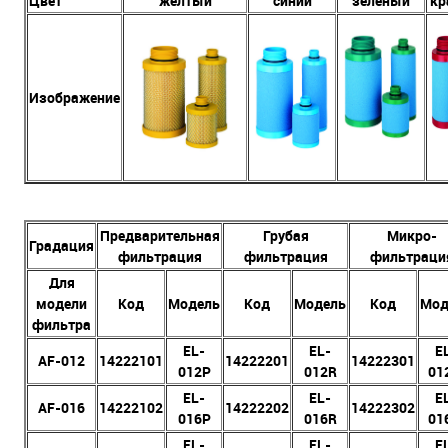
Цвет
желтый
синий
зеленый
кр
Изображение
Предварительная
Грубая
Микро-
Градация
фильтрация
фильтрация
фильтраци
Для
модели
Код
Модель
Код
Модель
Код
Мод
фильтра
EL-
EL-
E
AF-012
14222101
14222201
14222301
012P
012R
01
EL-
EL-
E
AF-016
14222102
14222202
14222302
016P
016R
01
EL-
EL-
E