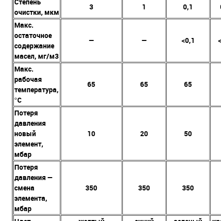
Степень
3
1
0,1
очистки, мкм
Макс.
остаточное
—
—
<0,1
содержание
масел, мг/м3
Макс.
рабочая
65
65
65
температура,
°C
Потеря
давления
новый
10
20
50
элемент,
мбар
Потеря
давления —
смена
350
350
350
элемента,
мбар