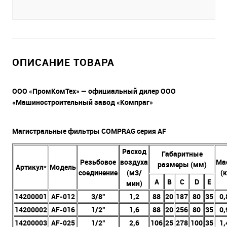
ОПИСАНИЕ ТОВАРА
ООО «ПромКомТех» — официальный дилер ООО
«Машиностроительный завод «Компраг»
Магистральные фильтры COMPRAG серия AF
Расход
Габаритные
Резьбовое
воздуха
Ма
размеры (мм)
Артикул*
Модель
соединение
(м3/
(к
A
B
C
D
E
мин)
14200001
AF-012
3/8”
1,2
88
20
187
80
35
0,
14200002
AF-016
1/2”
1,6
88
20
256
80
35
0,
14200003
AF-025
1/2”
2,6
106
25
278
100
35
1,