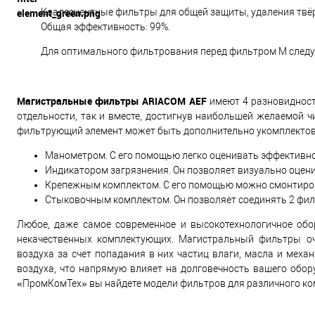
Коалесцентные фильтры для общей защиты, удаления твёрд
Общая эффективность: 99%.
Для оптимального фильтрования перед фильтром M следуе
Магистральные фильтры ARIACOM AEF
имеют 4 разновидност
отдельности, так и вместе, достигнув наибольшей желаемой ч
фильтрующий элемент может быть дополнительно укомплектов
Манометром. С его помощью легко оценивать эффективн
Индикатором загрязнения. Он позволяет визуально оцени
Крепежным комплектом. С его помощью можно смонтиров
Стыковочным комплектом. Он позволяет соединять 2 фил
Любое, даже самое современное и высокотехнологичное обо
некачественных комплектующих. Магистральный фильтры оч
воздуха за счет попадания в них частиц влаги, масла и мех
воздуха, что напрямую влияет на долговечность вашего обору
«ПромКомТех» вы найдете модели фильтров для различного ко