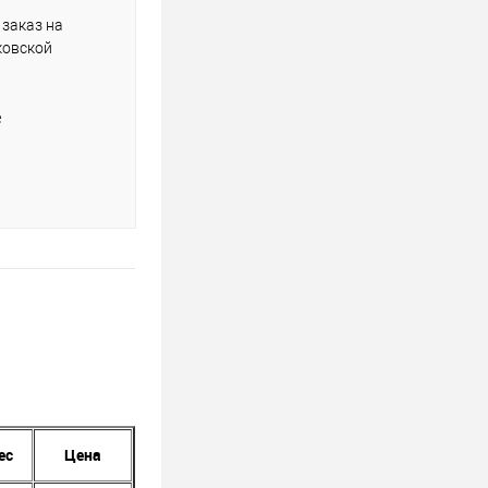
заказ на
ковской
е
ес
Цена