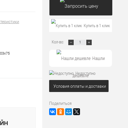
ктеристики
Запросить цену
Купить в 1 клик
Кол-во:
303х75
Нашли
Недоступно
дешевле
Условия оплаты и доставки
Поделиться
АЙН