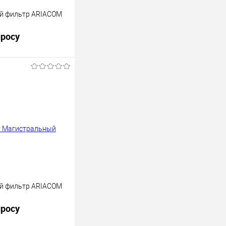
й фильтр ARIACOM
просу
осить цену
К сравнению
Недоступно
й фильтр ARIACOM
просу