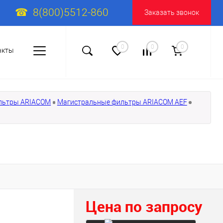
8(800)5512-860
Заказать звонок
0
0
0
акты
льтры ARIACOM
Магистральные фильтры ARIACOM AEF
Цена по запросу