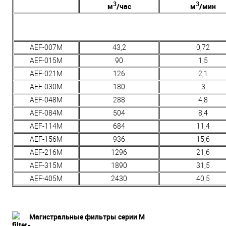
3
3
м
/час
м
/мин
AEF-007M
43,2
0,72
AEF-015M
90
1,5
AEF-021M
126
2,1
AEF-030M
180
3
AEF-048M
288
4,8
AEF-084M
504
8,4
AEF-114M
684
11,4
AEF-156M
936
15,6
AEF-216M
1296
21,6
AEF-315M
1890
31,5
AEF-405M
2430
40,5
Магистральные фильтры серии M