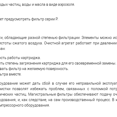
ых частиц, воды и масла в виде аэрозоля.
т предусмотреть фильтр серии P.
и, обладающие разной степенью фильтрации. Элементы можно ис
истоты сжатого воздуха. Очистной агрегат работает при давлени
ан:
ость работы картриджа.
ть степень загрязнения картриджа для его своевременной замены.
ать фильтр на желаемую поверхность.
ьтра вместе.
рудование может дать сбой в случае его неправильной эксплуа
истки позволят избежать проблем, связанных с поломкой потр
анических частиц. Магистральные фильтры обеспечивают подачу о
дования, и, как следствие, на сам производственный процесс. В
мпрессорного оборудования.