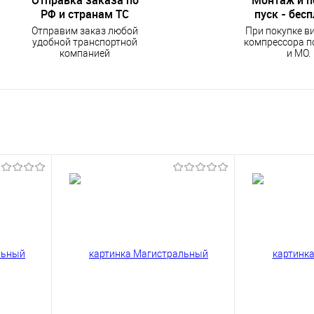
РФ и странам ТС
пуск - бес
Отправим заказ любой
При покупке в
удобной транспортной
компрессора п
компанией
и МО.