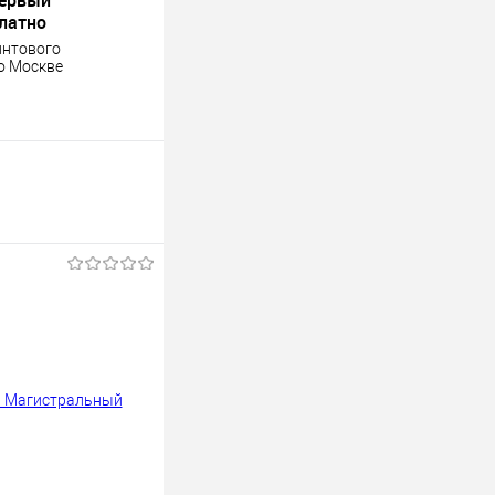
платно
интового
о Москве