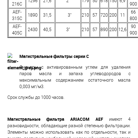
1296
21,6
2"
179
50
618
150
6,9
216C
900
AEF-
66
1890
31,5
3"
210
57
720
200
11
315C
800
AEF-
90
2430
40,5
3"
210
57
890
200
12,6
405C
900
Магистральные фильтры серии C
Фильтры с активированным углем для удаления
паров масла и запаха углеводородов с
максимальным содержанием остаточного масла
0,003 мг/м3.
Срок службы до 1000 часов.
Магистральные фильтра ARIACOM AEF
имеют 4
разновидности, обладающие разной степенью фильтрации.
Элементы можно использовать как по отдельности, так и