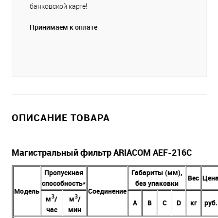
банковской карте!
Принимаем к оплате
ОПИСАНИЕ ТОВАРА
Магистральный фильтр ARIACOM AEF-216C
Пропускная
Габариты (мм),
Вес
Цен
способность*
без упаковки
Модель
Соединение
3
3
м
/
м
/
А
В
C
D
кг
руб.
час
мин