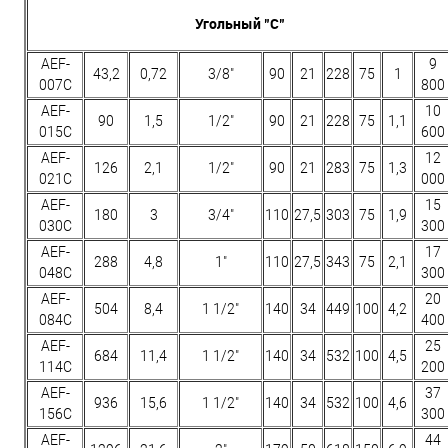
Угольный "C"
AEF-
9
43,2
0,72
3/8"
90
21
228
75
1
007C
800
AEF-
10
90
1,5
1/2"
90
21
228
75
1,1
015C
600
AEF-
12
126
2,1
1/2"
90
21
283
75
1,3
021C
000
AEF-
15
180
3
3/4"
110
27,5
303
75
1,9
030C
300
AEF-
17
288
4,8
1"
110
27,5
343
75
2,1
048C
300
AEF-
20
504
8,4
1 1/2"
140
34
449
100
4,2
084C
400
AEF-
25
684
11,4
1 1/2"
140
34
532
100
4,5
114C
200
AEF-
37
936
15,6
1 1/2"
140
34
532
100
4,6
156C
300
AEF-
44