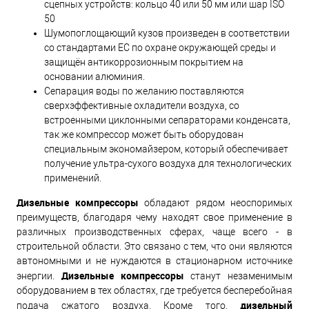
сцепных устройств: кольцо 40 или 50 мм или шар ISO
50
Шумопоглощающий кузов произведен в соответствии
со стандартами ЕС по охране окружающей среды и
защищён антикоррозионным покрытием на
основании алюминия.
Сепарация воды по желанию поставляются
сверхэффективные охладители воздуха, со
встроенными циклонными сепараторами конденсата,
так же компрессор может быть оборудован
специальным экономайзером, который обеспечивает
получение ультра-сухого воздуха для технологических
применений.
Дизельные компрессоры
обладают рядом неоспоримых
преимуществ, благодаря чему находят свое применение в
различных производственных сферах, чаще всего - в
строительной области. Это связано с тем, что они являются
автономными и не нуждаются в стационарном источнике
Дизельные компрессоры
энергии.
станут незаменимым
оборудованием в тех областях, где требуется бесперебойная
дизельный
подача сжатого воздуха. Кроме того,