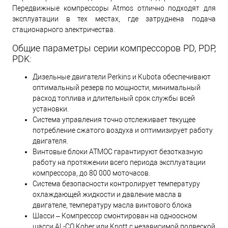
Передвижные компрессоры Atmos отлично подходят для
эксплуатации в тех местах, где затруднена подача
стационарного электричества.
Общие параметры серии компрессоров PD, PDP,
PDK:
Дизельные двигатели Perkins и Kubota обеспечивают
оптимальный резерв по мощности, минимальный
расход топлива и длительный срок службы всей
установки.
Cистема управления точно отслеживает текущее
потребление сжатого воздуха и оптимизирует работу
двигателя.
Винтовые блоки ATMOС гарантируют безотказную
работу на протяжении всего периода эксплуатации
компрессора, до 80 000 моточасов.
Система безопасности контролирует температуру
охлаждающей жидкости и давление масла в
двигателе, температуру масла винтового блока
Шасси – Компрессор смонтирован на одноосном
шасси AL-CO Kober или Knott с независимой подвеской