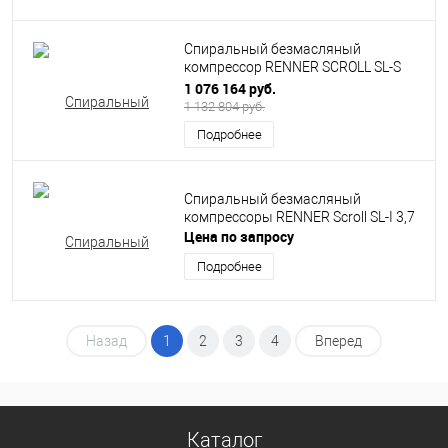
Спиральный безмасляный
компрессор RENNER SCROLL SL-S
5,5
1 076 164 руб.
1 132 804 руб.
Подробнее
Спиральный безмасляный
компрессоры RENNER Scroll SL-I 3,7
Цена по запросу
Подробнее
Назад
1
2
3
4
Вперед
Каталог