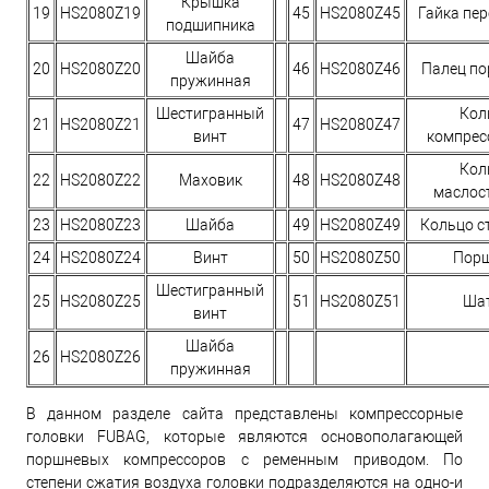
Крышка
19
HS2080Z19
45
HS2080Z45
Гайка пе
подшипника
Шайба
20
HS2080Z20
46
HS2080Z46
Палец п
пружинная
Шестигранный
Кол
21
HS2080Z21
47
HS2080Z47
винт
компрес
Кол
22
HS2080Z22
Маховик
48
HS2080Z48
маслос
23
HS2080Z23
Шайба
49
HS2080Z49
Кольцо с
24
HS2080Z24
Винт
50
HS2080Z50
Пор
Шестигранный
25
HS2080Z25
51
HS2080Z51
Ша
винт
Шайба
26
HS2080Z26
пружинная
В данном разделе сайта представлены компрессорные
головки FUBAG, которые являются основополагающей
поршневых компрессоров с ременным приводом. По
степени сжатия воздуха головки подразделяются на одно-и