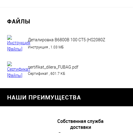
ФАЙЛЫ
Деталировка B6800B 100 СТ5 (HS2080Z
100).pdf
Инструкция , 1.03 МБ
sertifikat_dilera_FUBAG.pdf
Сертификат , 601.7 КБ
НАШИ ПРЕИМУЩЕСТВА
Собственная служба
доставки