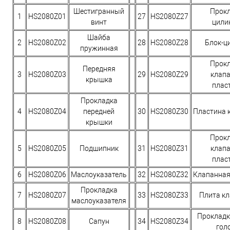
Шестигранный
Прок
1
HS2080Z01
27
HS2080Z27
винт
цили
Шайба
2
HS2080Z02
28
HS2080Z28
Блок-ц
пружинная
Прок
Передняя
3
HS2080Z03
29
HS2080Z29
клап
крышка
плас
Прокладка
4
HS2080Z04
передней
30
HS2080Z30
Пластина 
крышки
Прок
5
HS2080Z05
Подшипник
31
HS2080Z31
клап
плас
6
HS2080Z06
Маслоуказатель
32
HS2080Z32
Клапанная
Прокладка
7
HS2080Z07
33
HS2080Z33
Плита к
маслоуказателя
Прокладк
8
HS2080Z08
Сапун
34
HS2080Z34
гол