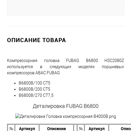
ОПИСАНИЕ ТОВАРА
Компрессорная головка FUBAG B6800 HSC2080Z
используется в следующих моделях поршневых
компрессоров ABAC.FUBAG
B6800B/100 CT5
B6800B/200 CT5
B6800B/270 CT7,5
Деталировка FUBAG B6800
№
Артикул
Описание
№
Артикул
Опис