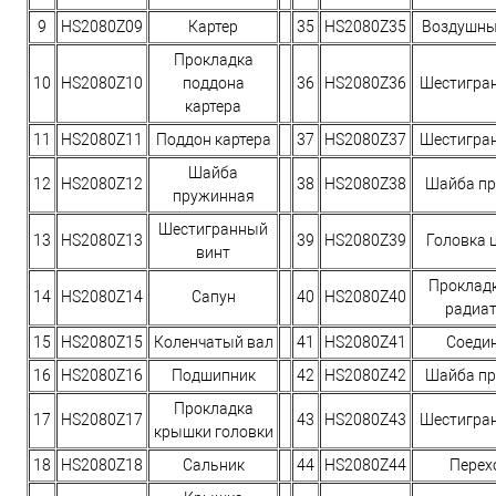
9
HS2080Z09
Картер
35
HS2080Z35
Воздушны
Прокладка
10
HS2080Z10
поддона
36
HS2080Z36
Шестигра
картера
11
HS2080Z11
Поддон картера
37
HS2080Z37
Шестигра
Шайба
12
HS2080Z12
38
HS2080Z38
Шайба п
пружинная
Шестигранный
13
HS2080Z13
39
HS2080Z39
Головка 
винт
Проклад
14
HS2080Z14
Сапун
40
HS2080Z40
радиа
15
HS2080Z15
Коленчатый вал
41
HS2080Z41
Соеди
16
HS2080Z16
Подшипник
42
HS2080Z42
Шайба п
Прокладка
17
HS2080Z17
43
HS2080Z43
Шестигра
крышки головки
18
HS2080Z18
Сальник
44
HS2080Z44
Перех