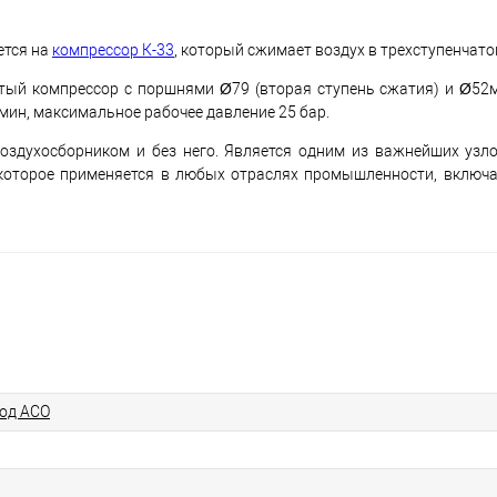
ется на
компрессор К-33
, который сжимает воздух в трехступенчат
атый компрессор с поршнями Ø79 (вторая ступень сжатия) и Ø52м
мин, максимальное рабочее давление 25 бар.
воздухосборником и без него. Является одним из важнейших уз
которое применяется в любых отраслях промышленности, включа
од АСО