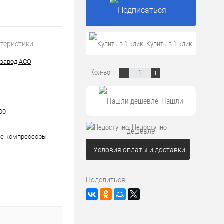
Подписаться
Купить в 1 клик
ктеристики
завод АСО
Кол-во:
Нашли
00
Недоступно
дешевле
е компрессоры
Условия оплаты и доставки
Поделиться