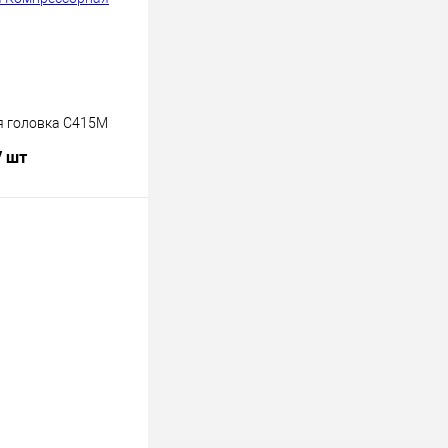
я головка С415М
/ шт
Купить
К сравнению
В
наличии