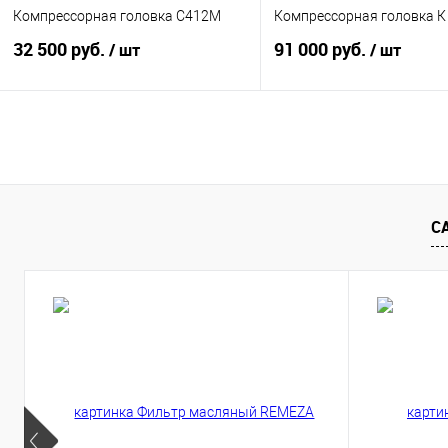
Компрессорная головка С412М
Компрессорная головка К 
32 500 руб.
91 000 руб.
/ шт
/ шт
Купить
Подп
Купить в 1 клик
К сравнению
Купить в 1 клик
К сра
В избранное
В
В избранное
Недос
С
наличии