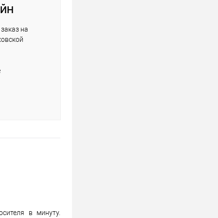
АЙН
заказ на
ковской
е
сителя в минуту.