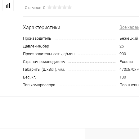
Отзывов: 0
Характеристики:
Все хара
Производитель
Бежецкий 
Давление, бар
25
Производительность, л/мин
900
Страна-производитель
Россия
Габариты (ШхВхГ), мм.
470х670х7
Вес, кг.
130
Тип компрессора
Поршневы