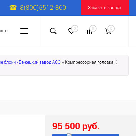
8(800)5512-860
Заказать звонок
0
0
0
акты
 блоки - Бежецкий завод АСО
Компрессорная головка К
95 500 руб.