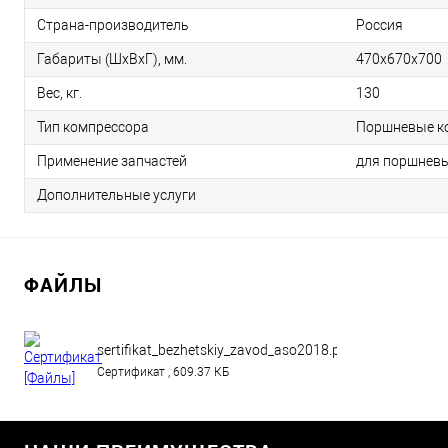
Страна-производитель
Россия
Габариты (ШхВхГ), мм.
470х670х700
Вес, кг.
130
Тип компрессора
Поршневые к
Применение запчастей
для поршнев
Дополнительные услуги
ФАЙЛЫ
sertifikat_bezhetskiy_zavod_aso2018.pdf
Сертификат , 609.37 КБ