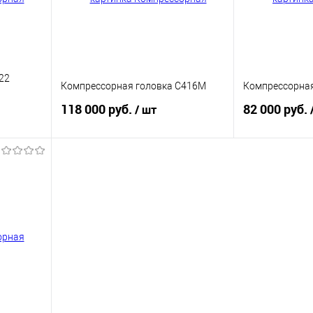
22
Компрессорная головка С416М
Компрессорна
118 000 руб.
82 000 руб.
/ шт
исаться
Купить
внению
Купить в 1 клик
К сравнению
Купить в 1 клик
тупно
В избранное
В
В избранное
наличии