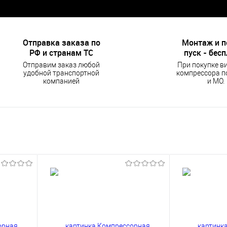
Отправка заказа по
Монтаж и 
РФ и странам ТС
пуск - бес
Отправим заказ любой
При покупке в
удобной транспортной
компрессора п
компанией
и МО.