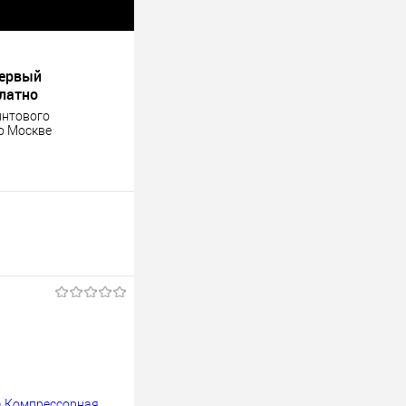
первый
платно
интового
о Москве