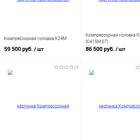
Компрессорная головка К
Компрессорная головка К24М
(С415М.07)
59 500 руб.
86 500 руб.
/ шт
/ шт
В корзину
Подп
Купить в 1 клик
К сравнению
Купить в 1 клик
К сра
В избранное
В
В избранное
Недос
наличии