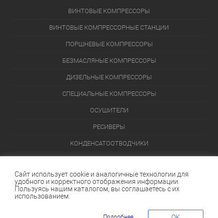
ВИНТОВЫЕ КОМПРЕССОРЫ
ВИНТОВЫЕ КОМПРЕССОРНЫЕ СТАНЦИИ
ПОРШНЕВЫЕ КОМПРЕССОРЫ
БЕЗМАСЛЯНЫЕ КОМПРЕССОРЫ
ДИЗЕЛЬНЫЕ КОМПРЕССОРЫ
СПЕЦИАЛЬНЫЕ КОМПРЕССОРЫ
ОСУШИТЕЛИ
РЕСИВЕРЫ
КОНДЕНСАТООТВОДЧИКИ
ПЕРЕЙТИ В КАТАЛОГ
Сайт использует cookie и аналогичные технологии для
удобного и корректного отображения информации.
Данный интернет-сайт носит исключительно информационный
Пользуясь нашим каталогом, вы соглашаетесь с их
характер и ни при каких условиях не является публичной офертой,
использованием.
определяемой положениями Статьи 437 (2) Гражданского кодекса
Российской Федерации.
Подробнее
OK