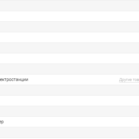
ектростанции
Другие то
ер