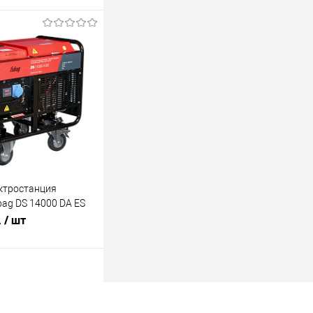
одписаться
лик
К сравнению
Недоступно
ктростанция
bag DS 14000 DA ES
.
/ шт
одписаться
лик
К сравнению