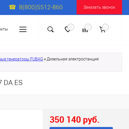
8(800)5512-860
Заказать звонок
0
0
0
акты
ные генераторы FUBAG
Дизельная электростанция
7 DA ES
350 140 руб.