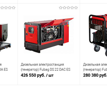
я
Подписаться
П
равнению
Купить в 1 клик
К сравнению
Купить в 1 к
оступно
В избранное
Недоступно
В избранное
я
Дизельная электростанция
Дизельная эле
DA ES
(генератор) Fubag DS 22 DAC ES
(генератор) Fu
426 550 руб.
280 380 руб
/ шт
я
Подписаться
П
равнению
Купить в 1 клик
К сравнению
Купить в 1 к