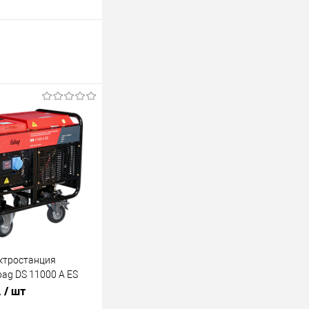
ктростанция
bag DS 11000 A ES
.
/ шт