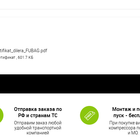
tifikat_dilera_FUBAG.pdf
тификат , 601.7 КБ
Отправка заказа по
Монтаж и 
РФ и странам ТС
пуск - бес
Отправим заказ любой
При покупке в
удобной транспортной
компрессора п
компанией
и МО.