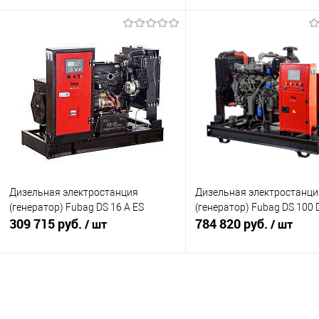
Подписаться
Подписатьс
Купить в 1 клик
К сравнению
Купить в 1 клик
К с
В избранное
Недоступно
В избранное
Нед
Дизельная электростанция
Дизельная электростанци
(генератор) Fubag DS 16 A ES
(генератор) Fubag DS 100 
309 715 руб.
784 820 руб.
/ шт
/ шт
Подписаться
Подписатьс
Купить в 1 клик
К сравнению
Купить в 1 клик
К с