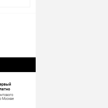
первый
платно
интового
о Москве