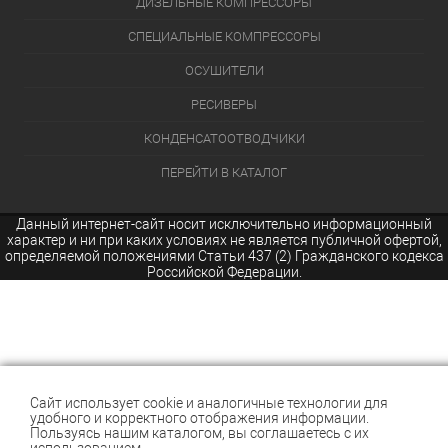
ДИЗЕЛЬНЫЕ КОМПРЕССОРЫ
СПЕЦИАЛЬНЫЕ КОМПРЕССОРЫ
ОСУШИТЕЛИ
РЕСИВЕРЫ
КОНДЕНСАТООТВОДЧИКИ
ПЕРЕЙТИ В КАТАЛОГ
Данный интернет-сайт носит исключительно информационный
характер и ни при каких условиях не является публичной офертой,
определяемой положениями Статьи 437 (2) Гражданского кодекса
Российской Федерации.
Сайт использует cookie и аналогичные технологии для
удобного и корректного отображения информации.
Пользуясь нашим каталогом, вы соглашаетесь с их