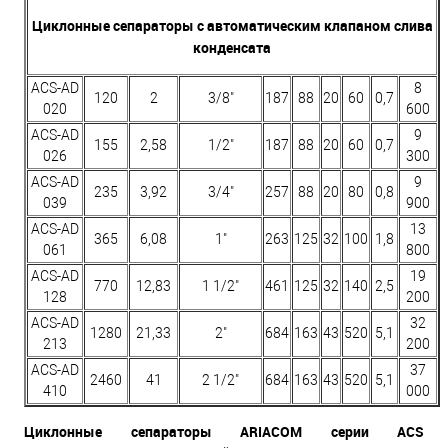
Циклонные сепараторы с автоматическим клапаном слива
конденсата
ACS-AD
8
120
2
3/8"
187
88
20
60
0,7
020
600
ACS-AD
9
155
2,58
1/2"
187
88
20
60
0,7
026
300
ACS-AD
9
235
3,92
3/4"
257
88
20
80
0,8
039
900
ACS-AD
13
365
6,08
1"
263
125
32
100
1,8
061
800
ACS-AD
19
770
12,83
1 1/2"
461
125
32
140
2,5
128
200
ACS-AD
32
1280
21,33
2"
684
163
43
520
5,1
213
200
ACS-AD
37
2460
41
2 1/2"
684
163
43
520
5,1
410
000
Циклонные сепараторы ARIACOM серии ACS