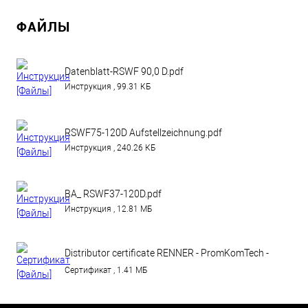
ФАЙЛЫ
Datenblatt-RSWF 90,0 D.pdf
Инструкция , 99.31 КБ
RSWF75-120D Aufstellzeichnung.pdf
Инструкция , 240.26 КБ
BA_ RSWF37-120D.pdf
Инструкция , 12.81 МБ
Distributor certificate RENNER - PromKomTech -
until 31.12.2018 (1).pdf
Сертификат , 1.41 МБ