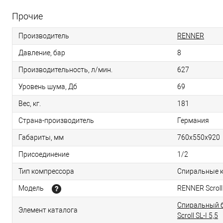
Прочие
Производитель
RENNER
Давление, бар
8
Производительность, л/мин.
627
Уровень шума, Дб
69
Вес, кг.
181
Страна-производитель
Германия
Габариты, мм
760х550х920
Присоединение
1/2
Тип компрессора
Спиральные 
Модель
RENNER Scroll 
Спиральный 
Элемент каталога
Scroll SL-I 5,5