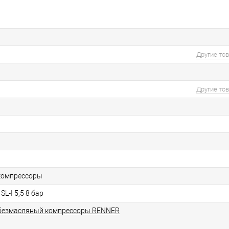
Другие то
Другие то
компрессоры
SL-I 5,5 8 бар
безмасляный компрессоры RENNER