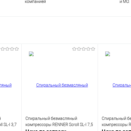
компанией
и МО.
й
Спиральный безмасляный
Спиральный б
 SL-I 3,7
компрессоры RENNER Scroll SL-I 7,5
компрессоры RE