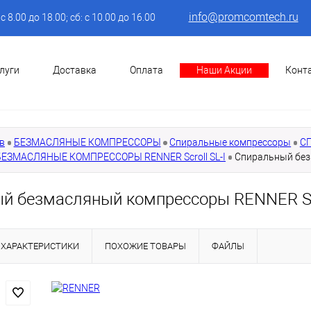
info@promcomtech.ru
: с 8.00 до 18.00; сб: с 10.00 до 16.00
луги
Доставка
Оплата
Наши Акции
Конт
в
БЕЗМАСЛЯНЫЕ КОМПРЕССОРЫ
Спиральные компрессоры
С
ЕЗМАСЛЯНЫЕ КОМПРЕССОРЫ RENNER Scroll SL-I
Спиральный безм
й безмасляный компрессоры RENNER Scro
ХАРАКТЕРИСТИКИ
ПОХОЖИЕ ТОВАРЫ
ФАЙЛЫ