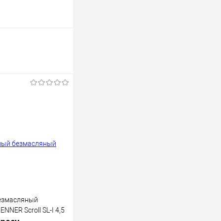
езмасляный
NNER Scroll SL-I 4,5