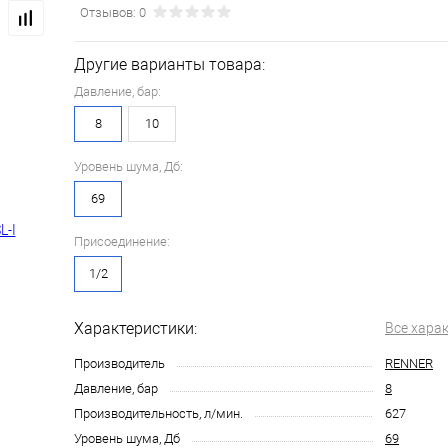
Отзывов: 0
Другие варианты товара:
Давление, бар:
8
10
Уровень шума, Дб:
69
Присоединение:
1/2
Характеристики:
Все хара
Производитель
RENNER
Давление, бар
8
Производительность, л/мин.
627
Уровень шума, Дб
69