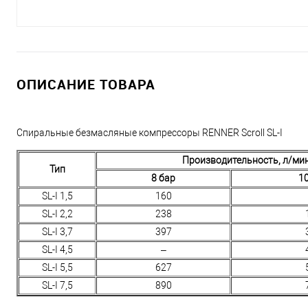
ОПИСАНИЕ ТОВАРА
Спиральные безмасляные компрессоры RENNER Scroll SL-I
Производительность, л/ми
Тип
8 бар
1
SL-I 1,5
160
SL-I 2,2
238
SL-I 3,7
397
SL-I 4,5
–
SL-I 5,5
627
SL-I 7,5
890