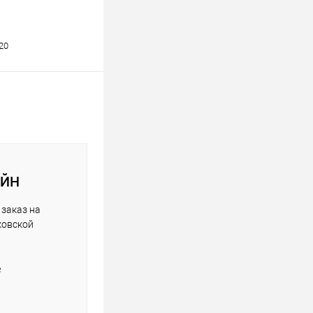
20
АЙН
заказ на
ковской
е