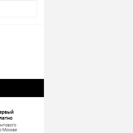
первый
платно
интового
о Москве