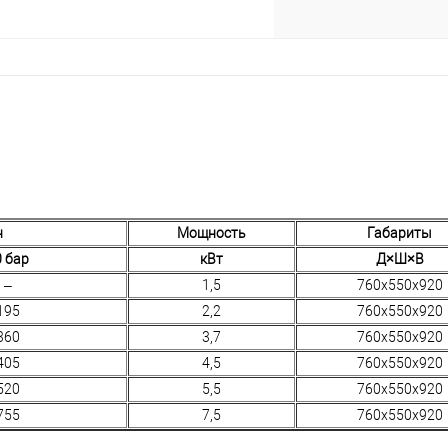
н
Мощность
Габариты
0 бар
кВт
Д×Ш×В
–
1,5
760х550х920
195
2,2
760х550х920
360
3,7
760х550х920
405
4,5
760х550х920
520
5,5
760х550х920
755
7,5
760х550х920