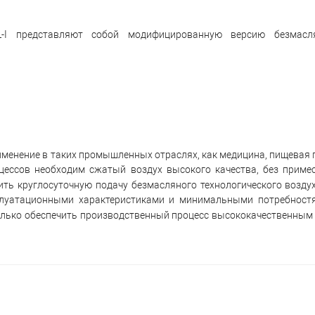
L-I представляют собой модифицированную версию безмасл
рименение в таких промышленных отраслях, как медицина, пищевая
цессов необходим сжатый воздух высокого качества, без приме
ть круглосуточную подачу безмасляного технологического воздуха
луатационными характеристиками и минимальными потребностя
олько обеспечить производственный процесс высококачественным