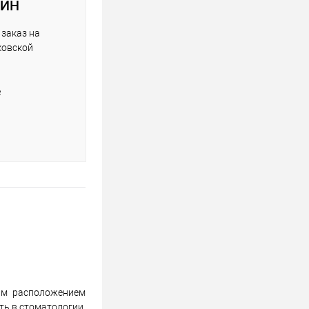
АЙН
заказ на
ковской
е
ым расположением
ть в стоматологии,