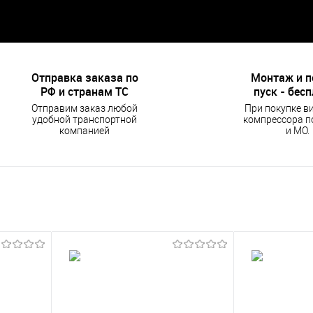
Отправка заказа по
Монтаж и 
РФ и странам ТС
пуск - бес
Отправим заказ любой
При покупке в
удобной транспортной
компрессора п
компанией
и МО.