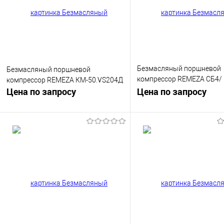
Безмасляный поршневой
Безмасляный поршневой
компрессор REMEZA СБ4/
компрессор REMEZA КМ-50.VS204Д
Цена по запросу
С-150.OLD20x4
Цена по запросу
Запросить цену
Запросить цен
Купить в 1 клик
К сравнению
Купить в 1 клик
К сра
В избранное
Недоступно
В избранное
Недос