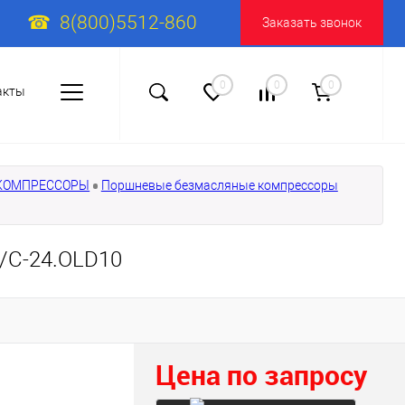
8(800)5512-860
Заказать звонок
0
0
0
акты
КОМПРЕССОРЫ
Поршневые безмасляные компрессоры
/С-24.OLD10
Цена по запросу