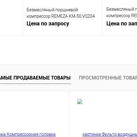
Безмасляный 
Безмасляный поршневой
компрессор R
компрессор REMEZA КМ-50.VS204
Цена по запросу
КМ-24.GMS150
Цена по за
у
Запросить цену
Запр
внению
Купить в 1 клик
К сравнению
Купить в 1 клик
тупно
В избранное
Недоступно
В избранное
АМЫЕ ПРОДАВАЕМЫЕ ТОВАРЫ
ПРОСМОТРЕННЫЕ ТОВА