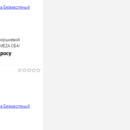
поршневой
EMEZA СБ4/
просу
осить цену
К сравнению
Недоступно