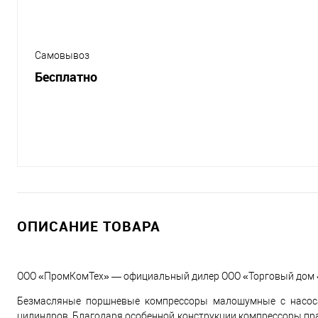
Самовывоз
Бесплатно
ОПИСАНИЕ ТОВАРА
ООО «ПромКомТех» — официальный дилер ООО «Торговый дом
Безмасляные поршневые компрессоры малошумные с насоса
цилиндров. Благодаря особенной конструкции компрессоры прак