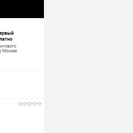
первый
платно
интового
о Москве