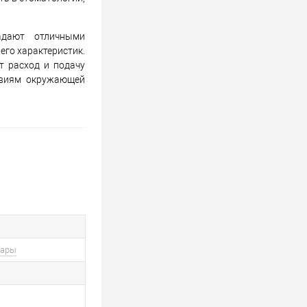
адают отличными
го характеристик.
т расход и подачу
овиям окружающей
вары