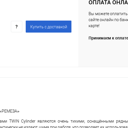
ОПЛАТА ОНЛ
Вы можете оплатить 
сайте онлайн по бан
карте!
Купить c доставкой
Принимаем к оплат
 «РЕМЕЗА»
ми TWIN Cylinder являются очень тихими, оснащёнными рядн
тически не издают шума при работе, что позволяет их использова