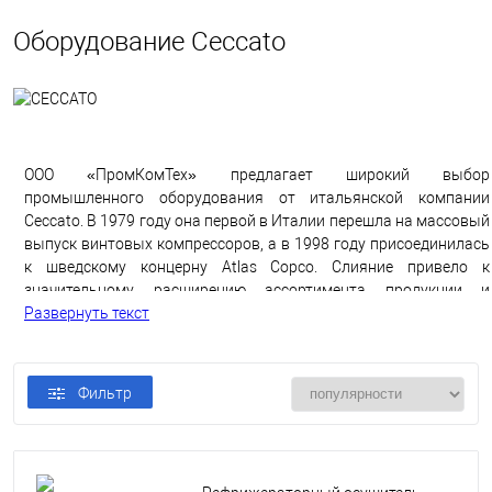
Оборудование Ceccato
ООО «ПромКомТех» предлагает широкий выбор
промышленного оборудования от итальянской компании
Ceccato. В 1979 году она первой в Италии перешла на массовый
выпуск винтовых компрессоров, а в 1998 году присоединилась
к шведскому концерну Atlas Copco. Слияние привело к
значительному расширению ассортимента продукции и
модернизации производственных мощностей. Благодаря этому
Развернуть текст
продукция «Чеккато» завоевала ведущие позиции на мировом
рынке, включая Россию и страны СНГ.
Фильтр
«Чеккато» – сделано в Европе
В то время как многие конкуренты открывают заводы в
странах Юго-Восточной Азии, Ceccato сохраняет
производственные мощности в странах Европы – Италии,