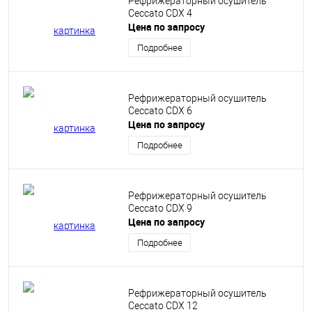
Рефрижераторный осушитель
Бельгии и Германии. Благодаря этому продукция бренда
Ceccato CDX 4
соответствует жестким стандартам ЕС по всем критериям:
Цена по запросу
Подробнее
высокая энергоэффективность;
низкий уровень шума;
высокий уровень автоматизации
новейшая система управления и т.д.
Рефрижераторный осушитель
Ceccato CDX 6
Несмотря на передовые разработки, оборудование Ceccato
Цена по запросу
отличается невысокими ценами. Это делает его еще более
Подробнее
популярным у клиентов ООО «ПромКомТех».
Рефрижераторный осушитель
Ceccato CDX 9
Цена по запросу
Подробнее
Рефрижераторный осушитель
Ceccato CDX 12