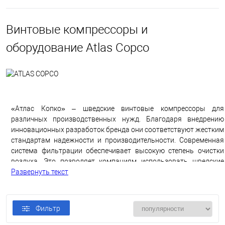
Винтовые компрессоры и
оборудование Atlas Copco
«Атлас Копко» – шведские винтовые компрессоры для
различных производственных нужд. Благодаря внедрению
инновационных разработок бренда они соответствуют жестким
стандартам надежности и производительности. Современная
система фильтрации обеспечивает высокую степень очистки
воздуха. Это позволяет компаниям использовать шведские
агрегаты в самых разных сферах: от машиностроения до
Развернуть текст
фармацевтики и пищевых производств.
Еще одной особенностью Atlas Copco является мощный
Фильтр
компьютер, который регулирует расход энергии и подбирает
оптимальные режимы работы. Точный автоматический