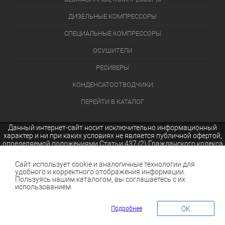
ДИЗЕЛЬНЫЕ КОМПРЕССОРЫ
СПЕЦИАЛЬНЫЕ КОМПРЕССОРЫ
ОСУШИТЕЛИ
РЕСИВЕРЫ
КОНДЕНСАТООТВОДЧИКИ
ПЕРЕЙТИ В КАТАЛОГ
Данный интернет-сайт носит исключительно информационный
характер и ни при каких условиях не является публичной офертой,
определяемой положениями Статьи 437 (2) Гражданского кодекса
Российской Федерации.
Сайт использует cookie и аналогичные технологии для
удобного и корректного отображения информации.
Пользуясь нашим каталогом, вы соглашаетесь с их
использованием.
Подробнее
OK
КОРЗИНА
0